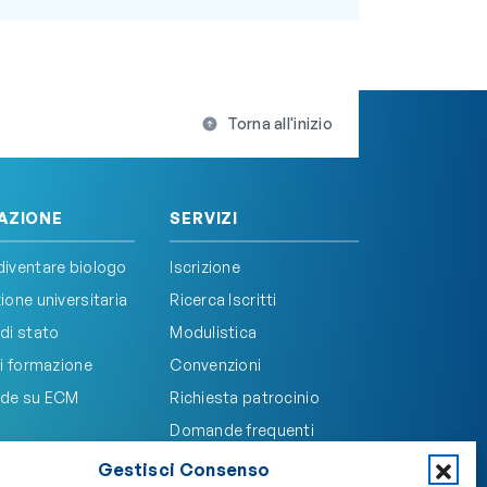
Torna all'inizio
AZIONE
SERVIZI
iventare biologo
Iscrizione
one universitaria
Ricerca Iscritti
di stato
Modulistica
i formazione
Convenzioni
de su ECM
Richiesta patrocinio
Domande frequenti
Gestisci Consenso