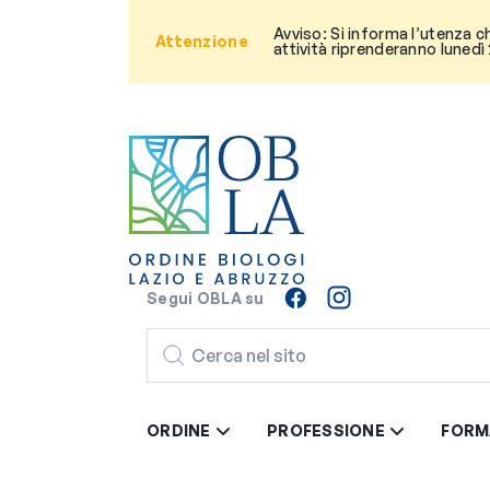
Avviso: Si informa l’utenza c
Attenzione
attività riprenderanno lunedì
Segui OBLA su
CERCA
ORDINE
PROFESSIONE
FORM