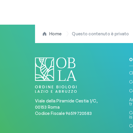
Home
Questo contenuto è privato
O
C
C
C
A
Viale della Piramide Cestia 1/C,
t
00153 Roma
C
Codice Fiscale 96519720583
is
C