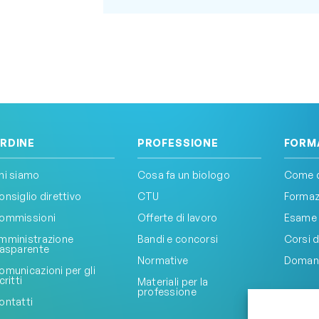
RDINE
PROFESSIONE
FORM
hi siamo
Cosa fa un biologo
Come d
onsiglio direttivo
CTU
Formazi
ommissioni
Offerte di lavoro
Esame 
mministrazione
Bandi e concorsi
Corsi d
rasparente
Normative
Doman
omunicazioni per gli
critti
Materiali per la
professione
ontatti