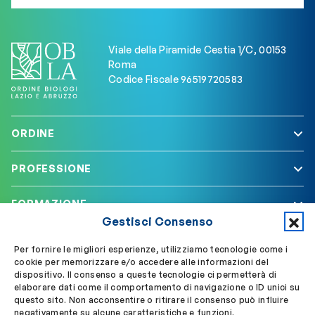
Viale della Piramide Cestia 1/C, 00153
Roma
Codice Fiscale 96519720583
ORDINE
PROFESSIONE
FORMAZIONE
Gestisci Consenso
SERVIZI
Per fornire le migliori esperienze, utilizziamo tecnologie come i
cookie per memorizzare e/o accedere alle informazioni del
dispositivo. Il consenso a queste tecnologie ci permetterà di
elaborare dati come il comportamento di navigazione o ID unici su
Segui OBLA su
Accedi a My OBLA
questo sito. Non acconsentire o ritirare il consenso può influire
negativamente su alcune caratteristiche e funzioni.