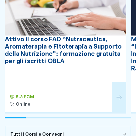
Attivo il corso FAD “Nutraceutica,
M
Aromaterapia e Fitoterapia a Supporto
“
della Nutrizione”: formazione gratuita
I
per gli iscritti OBLA
I
R
5.3 ECM
Online
Tutti i Corsi e Convegni