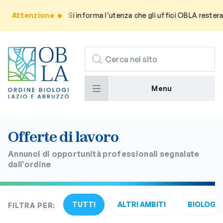
Attenzione
Avviso: Si informa l’utenza che gli uffici OBLA resteran
CERCA
Menu
Offerte di lavoro
Annunci di opportunità professionali segnalate
dall’ordine
TUTTI
ALTRI AMBITI
BIOLOGIA
FILTRA PER: