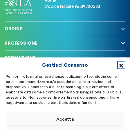
Roma
Codice Fiscale 96519720583
ORDINE
PROFESSIONE
FORMAZIONE
Gestisci Consenso
SERVIZI
Per fornire le migliori esperienze, utilizziamo tecnologie come i
cookie per memorizzare e/o accedere alle informazioni del
dispositivo. Il consenso a queste tecnologie ci permetterà di
elaborare dati come il comportamento di navigazione o ID unici su
Segui OBLA su
Accedi a My OBLA
questo sito. Non acconsentire o ritirare il consenso può influire
negativamente su alcune caratteristiche e funzioni.
Accedi alla PEC
Accetta