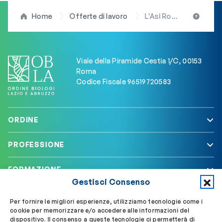
Home
Offerte di lavoro
L’Asl Roma 5 Colleferro cerca biologi specializzati con esperienza in microbiologia
Viale della Piramide Cestia 1/C, 00153
Roma
Codice Fiscale 96519720583
ORDINE
PROFESSIONE
FORMAZIONE
Gestisci Consenso
SERVIZI
Per fornire le migliori esperienze, utilizziamo tecnologie come i
cookie per memorizzare e/o accedere alle informazioni del
dispositivo. Il consenso a queste tecnologie ci permetterà di