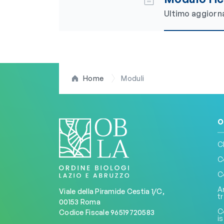
Ultimo aggior
Home
Moduli
O
C
C
C
A
Viale della Piramide Cestia 1/C,
t
00153 Roma
C
Codice Fiscale 96519720583
is