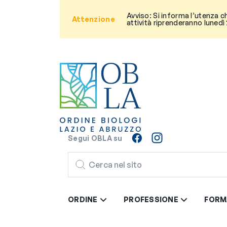
Avviso: Si informa l’utenza c
Attenzione
attività riprenderanno lunedì
Segui OBLA su
CERCA
ORDINE
PROFESSIONE
FORM