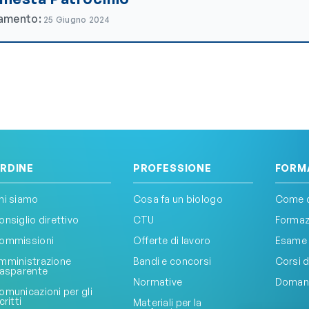
namento:
25 Giugno 2024
RDINE
PROFESSIONE
FORM
hi siamo
Cosa fa un biologo
Come d
onsiglio direttivo
CTU
Formazi
ommissioni
Offerte di lavoro
Esame 
mministrazione
Bandi e concorsi
Corsi d
rasparente
Normative
Doman
omunicazioni per gli
critti
Materiali per la