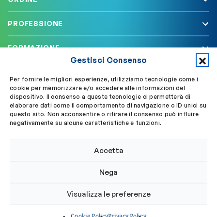
PROFESSIONE
FORMAZIONE
Gestisci Consenso
SERVIZI
Per fornire le migliori esperienze, utilizziamo tecnologie come i
cookie per memorizzare e/o accedere alle informazioni del
dispositivo. Il consenso a queste tecnologie ci permetterà di
elaborare dati come il comportamento di navigazione o ID unici su
Segui OBLA su
Accedi a My OBLA
questo sito. Non acconsentire o ritirare il consenso può influire
negativamente su alcune caratteristiche e funzioni.
Accedi alla PEC
Accetta
Nega
© 2024 Ordine Biologi Lazio e Abruzzo
Visualizza le preferenze
Privacy policy
Cookie policy
Cookie Policy
Privacy Policy