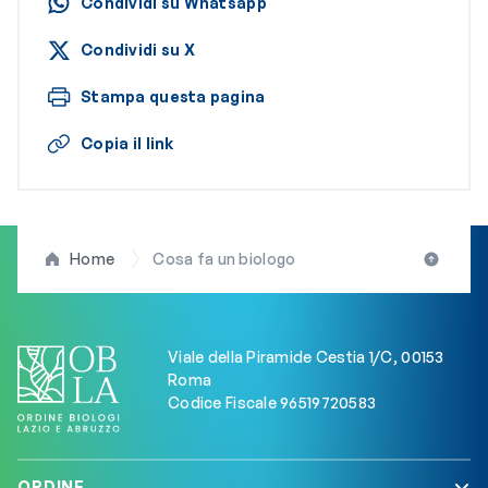
Condividi su Whatsapp
Condividi su X
Stampa questa pagina
Copia il link
Home
Cosa fa un biologo
Viale della Piramide Cestia 1/C, 00153
Roma
Codice Fiscale 96519720583
ORDINE