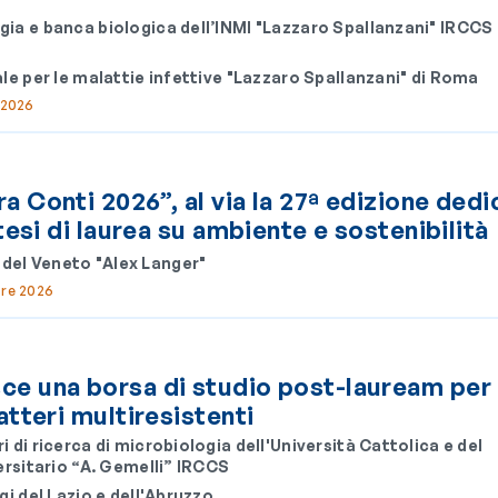
ia e banca biologica dell’INMI "Lazzaro Spallanzani" IRCCS 
le per le malattie infettive "Lazzaro Spallanzani" di Roma
 2026
a Conti 2026”, al via la 27ª edizione dedi
 tesi di laurea su ambiente e sostenibilità
 del Veneto "Alex Langer"
bre 2026
e una borsa di studio post-lauream per 
atteri multiresistenti
 di ricerca di microbiologia dell'Università Cattolica e del
ersitario “A. Gemelli” IRCCS
gi del Lazio e dell'Abruzzo