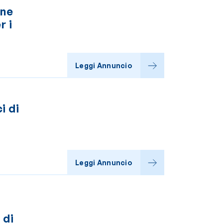
one
r i
Leggi Annuncio
i di
Leggi Annuncio
 di