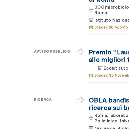
UOC microbiolog
Roma
Istituto Naziona
Scade il 20 Agosto
Premio “Laur
AVVISO PUBBLICO
alle migliori
Ecoistituto
Scade il 30 Novem
OBLA bandisc
RICERCA
ricerca sui b
Roma, laboratori
Policlinico Univ
Ordine dei Biolo