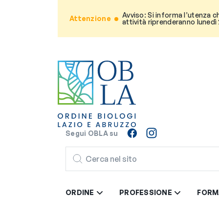
Avviso: Si informa l’utenza c
Attenzione
attività riprenderanno lunedì
Segui OBLA su
CERCA
ORDINE
PROFESSIONE
FORM