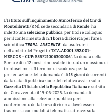
L’
Istituto sull’Inquinamento Atmosferico del Cnr di
Montelibretti
(RM), sede secondaria di
Rende
, ha
indetto una
selezione pubblica
, per titoli e colloquio,
per il conferimento di
n. 1 borsa di ricerca
per l’area
TERRA AMBIENTE
scientifica
da usufruirsi
nell’ambito del Progetto “
DTA.AD001.392.001-
MERCOS – CUP: B55F21006300006
“. La durata della
Borsa è di n. 12 mesi, rinnovabile fino ad un massimo di
trentasei mesi. Il termine di scadenza per la
presentazione della domanda è di
15 giorni
decorrenti
dalla data di pubblicazione del relativo avviso sulla
Gazzetta Ufficiale della Repubblica Italiana
e sul sito
del Cnr avvenuta il 19-06-2025. La domanda di
ammissione alla selezione pubblica per il
conferimento della borsa di ricerca dovrà essere
trasmessa con modalità telematica attraverso la