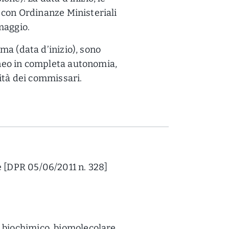
i con Ordinanze Ministeriali
maggio.
ima (data d’inizio), sono
eneo in completa autonomia,
lità dei commissari.
 [DPR 05/06/2011 n. 328]
, biochimico, biomolecolare,