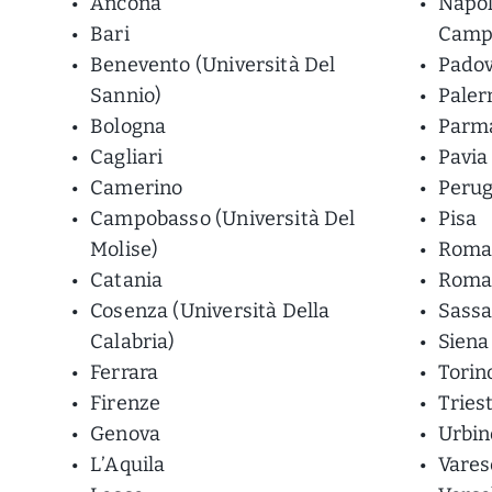
Ancona
Napol
Bari
Camp
Benevento (Università Del
Pado
Sannio)
Pale
Bologna
Parm
Cagliari
Pavia
Camerino
Perug
Campobasso (Università Del
Pisa
Molise)
Roma 
Catania
Roma 
Cosenza (Università Della
Sassa
Calabria)
Siena
Ferrara
Torin
Firenze
Tries
Genova
Urbin
L’Aquila
Vares