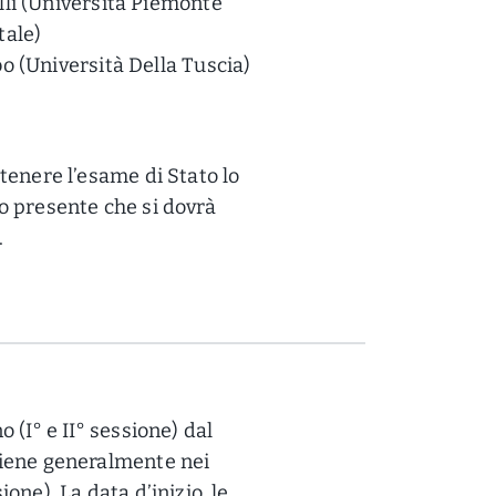
lli (Università Piemonte
tale)
bo (Università Della Tuscia)
stenere l’esame di Stato lo
do presente che si dovrà
.
o (I° e II° sessione) dal
 tiene generalmente nei
one). La data d’inizio, le