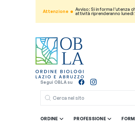
Avviso: Si informa l’utenza c
Attenzione
attività riprenderanno lunedì
Segui OBLA su
CERCA
ORDINE
PROFESSIONE
FORM