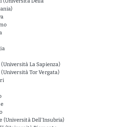
i (Università Della
ania)
va
rmo
a
ia
(Università La Sapienza)
(Università Tor Vergata)
ri
o
te
o
e (Università Dell’Insubria)