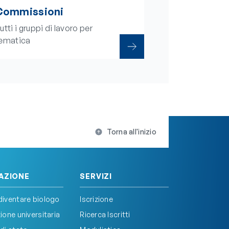
Commissioni
utti i gruppi di lavoro per
ematica
Torna all'inizio
AZIONE
SERVIZI
iventare biologo
Iscrizione
one universitaria
Ricerca Iscritti