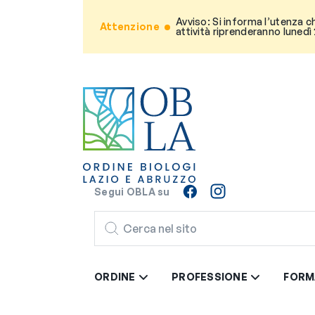
Avviso: Si informa l’utenza c
Attenzione
attività riprenderanno lunedì
Segui OBLA su
CERCA
ORDINE
PROFESSIONE
FORM