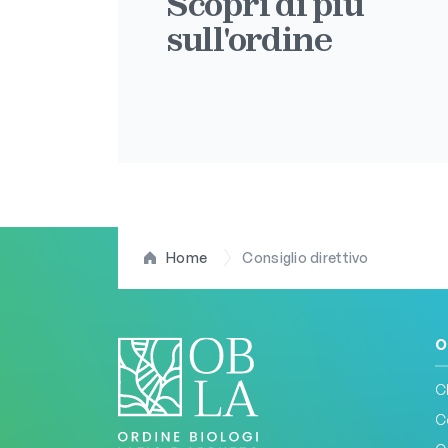
Scopri di più
sull'ordine
Home
Consiglio direttivo
O
C
C