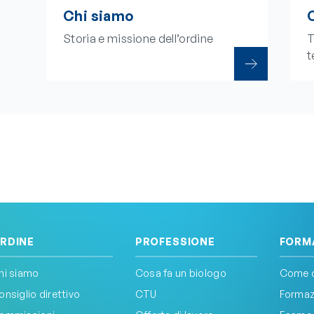
Chi siamo
Storia e missione dell’ordine
T
t
RDINE
PROFESSIONE
FORM
hi siamo
Cosa fa un biologo
Come d
onsiglio direttivo
CTU
Formazi