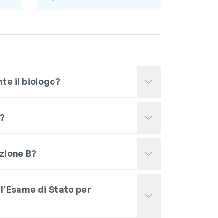
te il biologo?
e?
ezione B?
all’Esame di Stato per