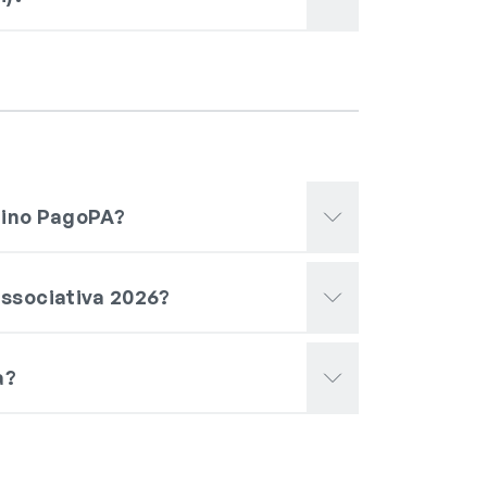
ttino PagoPA?
ssociativa 2026?
a?