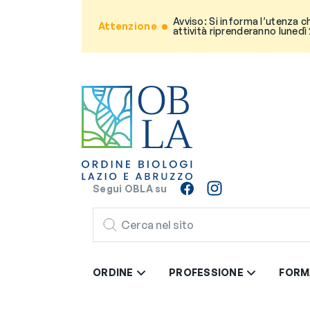
Avviso: Si informa l’utenza c
Attenzione
attività riprenderanno lunedì
Segui OBLA su
CERCA
ORDINE
PROFESSIONE
FORM