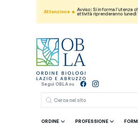
Avviso: Si informa l’utenza c
Attenzione
attività riprenderanno lunedì
Segui OBLA su
CERCA
ORDINE
PROFESSIONE
FORM