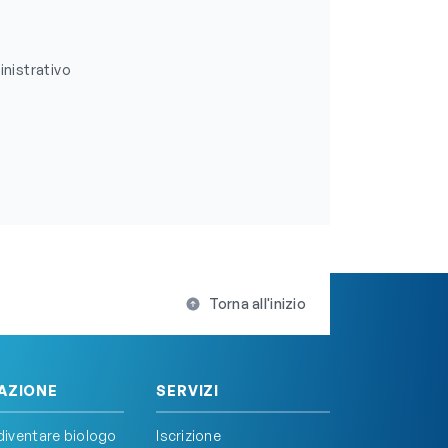
inistrativo
Torna all'inizio
AZIONE
SERVIZI
iventare biologo
Iscrizione