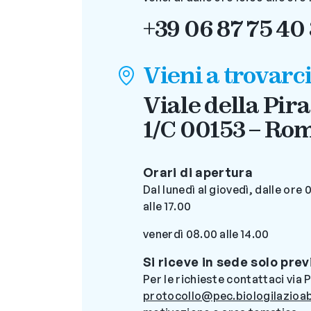
+39 06 87 75 40
Vieni a trovarc
Viale della Pir
1/C 00153 – Ro
Orari di apertura
Dal lunedì al giovedì, dalle ore 0
alle 17.00
venerdì 08.00 alle 14.00
Si riceve in sede solo pr
Per le richieste contattaci via 
protocollo@pec.biologilazioab