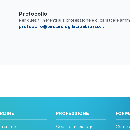
Protocollo
Per quesiti inerenti alla professione e di carattere amm
protocollo@pec.biologilazioabruzzo.it
RDINE
PROFESSIONE
FORM
hi siamo
Cosa fa un biologo
Come d