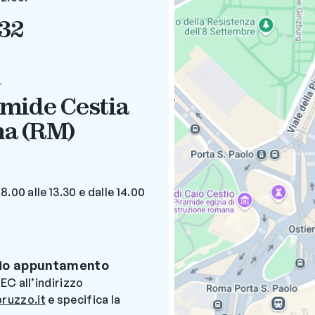
 32
i
amide Cestia
ma (RM)
8.00 alle 13.30 e dalle 14.00
evio appuntamento
PEC all’indirizzo
ruzzo.it
e specifica la