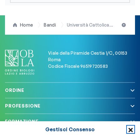
Home
Bandi
Università Cattolica del “Sacro Cuore” di Roma, bando di concorso per l’ammissione alle Scuole di specializzazione di area “non medica” della Facoltà di Medicina e chirurgia
Viale della Piramide Cestia 1/C, 00153
Roma
Codice Fiscale 96519720583
ORDINE
PROFESSIONE
FORMAZIONE
Gestisci Consenso
SERVIZI