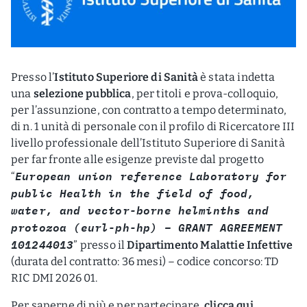
Presso l’
Istituto Superiore di Sanità
è stata indetta
una
selezione pubblica
, per titoli e prova-colloquio,
per l’assunzione, con contratto a tempo determinato,
di n. 1 unità di personale con il profilo di Ricercatore III
livello professionale dell’Istituto Superiore di Sanità
per far fronte alle esigenze previste dal progetto
European union reference Laboratory for
“
public Health in the field of food,
water, and vector-borne helminths and
protozoa (eurl-ph-hp) – GRANT AGREEMENT
101244013
” presso il
Dipartimento Malattie Infettive
(durata del contratto: 36 mesi) – codice concorso: TD
RIC DMI 2026 01.
Per saperne di più e per partecipare,
clicca qui