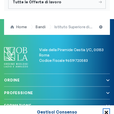
Tutte le Offerte di lavoro
Home
Bandi
Istituto Superiore di Sanità, selezione pubblica per l’assunzione di n. 1 unità di personale con il profilo di Ricercatore (III livello)
Viale della Piramide Cestia 1/C, 00153
Roma
Codice Fiscale 96519720583
ORDINE
PROFESSIONE
FORMAZIONE
Gestisci Consenso