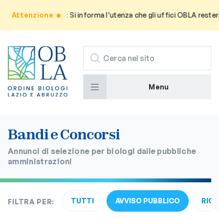
Attenzione
Avviso: Si informa l’utenza che gli uffici OBLA resteran
CERCA
Menu
Bandi e Concorsi
Annunci di selezione per biologi dalle pubbliche
amministrazioni
TUTTI
AVVISO PUBBLICO
RIC
FILTRA PER: