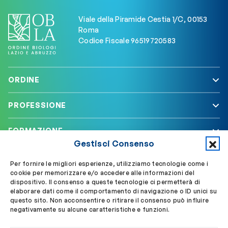
Viale della Piramide Cestia 1/C, 00153
Roma
Codice Fiscale 96519720583
ORDINE
PROFESSIONE
FORMAZIONE
Gestisci Consenso
SERVIZI
Per fornire le migliori esperienze, utilizziamo tecnologie come i
cookie per memorizzare e/o accedere alle informazioni del
dispositivo. Il consenso a queste tecnologie ci permetterà di
elaborare dati come il comportamento di navigazione o ID unici su
Segui OBLA su
Accedi a My OBLA
questo sito. Non acconsentire o ritirare il consenso può influire
negativamente su alcune caratteristiche e funzioni.
Accedi alla PEC