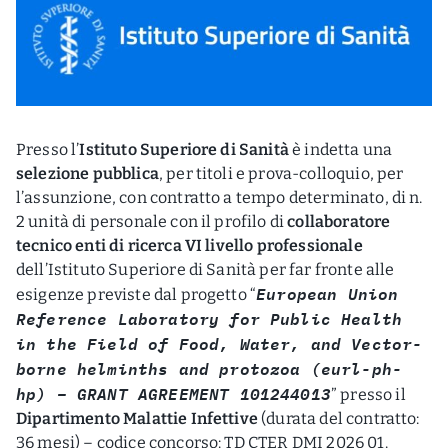
Presso l’
Istituto Superiore di Sanità
è indetta una
selezione pubblica
, per titoli e prova-colloquio, per
l’assunzione, con contratto a tempo determinato, di n.
2 unità di personale con il profilo di
collaboratore
tecnico enti di ricerca VI livello professionale
dell’Istituto Superiore di Sanità per far fronte alle
European Union
esigenze previste dal progetto “
Reference Laboratory for Public Health
in the Field of Food, Water, and Vector-
borne helminths and protozoa (eurl-ph-
hp) – GRANT AGREEMENT 101244013
” presso il
Dipartimento Malattie Infettive
(durata del contratto:
36 mesi) – codice concorso: TD CTER DMI 2026 01.