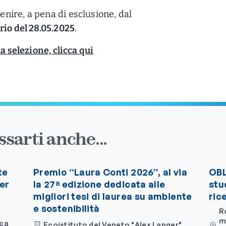
nire, a pena di esclusione, dal
rio del 28.05.2025
.
a selezione, clicca qui
sarti anche...
te
Premio “Laura Conti 2026”, al via
OBL
per
la 27ª edizione dedicata alle
stu
migliori tesi di laurea su ambiente
ric
e sostenibilità
R
m
ica
Ecoistituto del Veneto "Alex Langer"