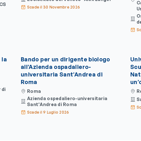
C
CCS
Scade il 30 Novembre 2026
U
O
d
Sc
 la
Bando per un dirigente biologo
Uni
all’Azienda ospadaliero-
Scu
universitaria Sant’Andrea di
Natu
Roma
un’
 di
Roma
R
Azienda ospedaliero-universitaria
S
Sant'Andrea di Roma
Sc
Scade il 9 Luglio 2026