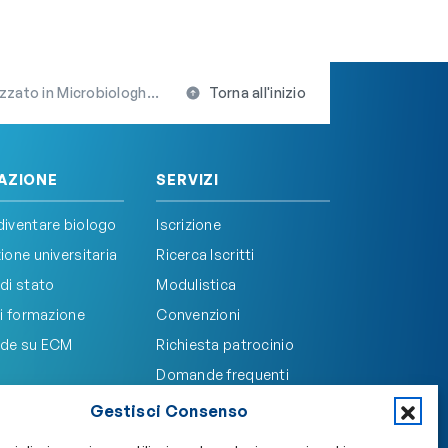
icrobiologhia e Virologia
Torna all'inizio
AZIONE
SERVIZI
iventare biologo
Iscrizione
one universitaria
Ricerca Iscritti
di stato
Modulistica
i formazione
Convenzioni
de su ECM
Richiesta patrocinio
Domande frequenti
Gestisci Consenso