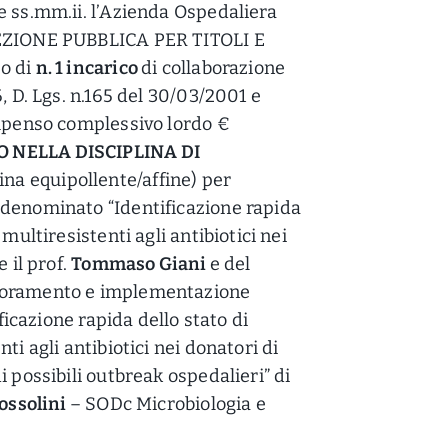
e ss.mm.ii. l’Azienda Ospedaliera
LEZIONE PUBBLICA PER TITOLI E
o di
n. 1 incarico
di collaborazione
, D. Lgs. n.165 del 30/03/2001 e
ompenso complessivo lordo €
 NELLA DISCIPLINA DI
ina equipollente/affine) per
 denominato “Identificazione rapida
multiresistenti agli antibiotici nei
 il prof.
Tommaso Giani
e del
lioramento e implementazione
ificazione rapida dello stato di
ti agli antibiotici nei donatori di
i possibili outbreak ospedalieri” di
ossolini
– SODc Microbiologia e