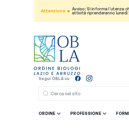
Avviso: Si informa l’utenza c
Attenzione
attività riprenderanno lunedì
Segui OBLA su
CERCA
ORDINE
PROFESSIONE
FORM