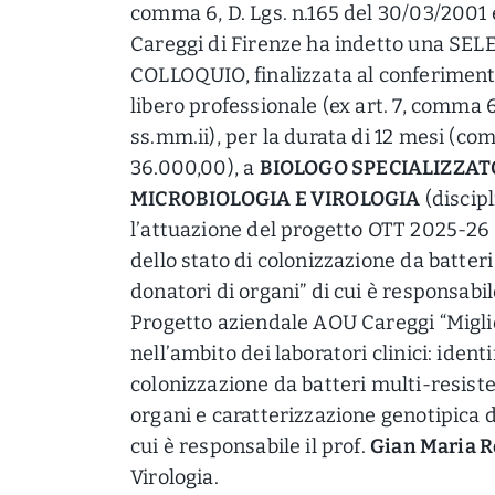
comma 6, D. Lgs. n.165 del 30/03/2001 
Careggi di Firenze ha indetto una SE
COLLOQUIO, finalizzata al conferiment
libero professionale (ex art. 7, comma 6
ss.mm.ii), per la durata di 12 mesi (c
36.000,00), a
BIOLOGO SPECIALIZZATO
MICROBIOLOGIA E VIROLOGIA
(discipl
l’attuazione del progetto OTT 2025-26
dello stato di colonizzazione da batteri 
donatori di organi” di cui è responsabile
Progetto aziendale AOU Careggi “Mig
nell’ambito dei laboratori clinici: ident
colonizzazione da batteri multi-resisten
organi e caratterizzazione genotipica d
cui è responsabile il prof.
Gian Maria R
Virologia.