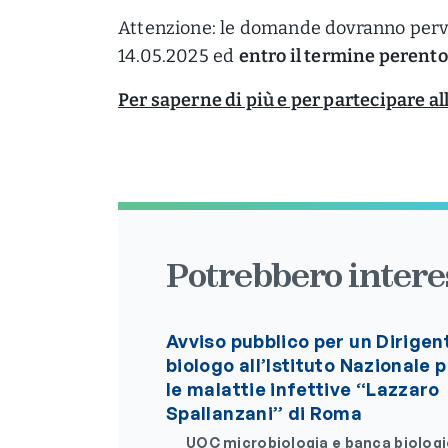
Attenzione: le domande dovranno perve
14.05.2025 ed
entro il termine perento
Per saperne di più e per partecipare all
Potrebbero interes
Avviso pubblico per un Dirigen
biologo all’Istituto Nazionale 
le malattie infettive “Lazzaro
Spallanzani” di Roma
UOC microbiologia e banca biolog