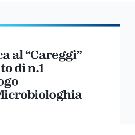
a al “Careggi”
o di n.1
logo
 Microbiologhia