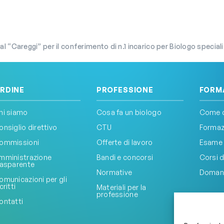
“Careggi” per il conferimento di n.1 incarico per Biologo specializzato in M
RDINE
PROFESSIONE
FORM
hi siamo
Cosa fa un biologo
Come d
onsiglio direttivo
CTU
Formazi
ommissioni
Offerte di lavoro
Esame 
mministrazione
Bandi e concorsi
Corsi d
rasparente
Normative
Doman
omunicazioni per gli
critti
Materiali per la
professione
ontatti