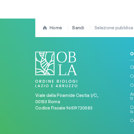
Home
Bandi
Selezione pubblica al 
O
C
C
C
A
Viale della Piramide Cestia 1/C,
t
00153 Roma
C
Codice Fiscale 96519720583
is
C