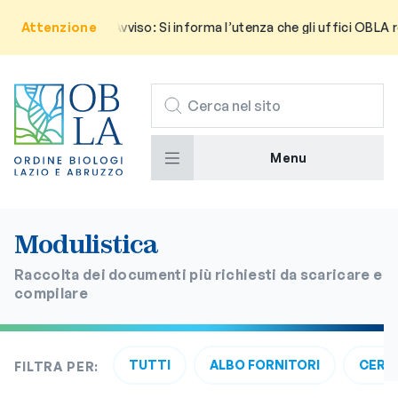
Attenzione
Avviso: Si informa l’utenza che gli uffici OBLA 
CERCA
Menu
Modulistica
Raccolta dei documenti più richiesti da scaricare e
compilare
TUTTI
ALBO FORNITORI
CERTI
FILTRA PER: