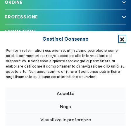
ORDINE
PROFESSIONE
FORMAZIONE
Gestisci Consenso
SERVIZI
Per fornire le migliori esperienze, utilizziamo tecnologie come i
cookie per memorizzare e/o accedere alle informazioni del
dispositivo. Il consenso a queste tecnologie ci permetterà di
elaborare dati come il comportamento di navigazione o ID unici su
Segui OBLA su
Accedi a My OBLA
questo sito. Non acconsentire o ritirare il consenso può influire
negativamente su alcune caratteristiche e funzioni.
Accedi alla PEC
Accetta
Nega
© 2024 Ordine Biologi Lazio e Abruzzo
Visualizza le preferenze
Privacy policy
Cookie policy