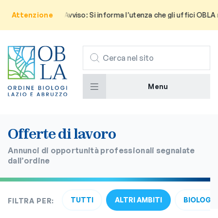
Attenzione
Avviso: Si informa l’utenza che gli uffici OBLA 
CERCA
Menu
Offerte di lavoro
Annunci di opportunità professionali segnalate
dall’ordine
TUTTI
ALTRI AMBITI
BIOLOGIA
FILTRA PER: