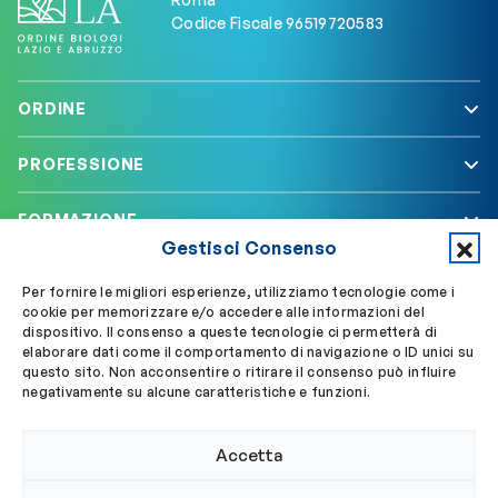
Codice Fiscale 96519720583
ORDINE
PROFESSIONE
FORMAZIONE
Gestisci Consenso
SERVIZI
Per fornire le migliori esperienze, utilizziamo tecnologie come i
cookie per memorizzare e/o accedere alle informazioni del
dispositivo. Il consenso a queste tecnologie ci permetterà di
elaborare dati come il comportamento di navigazione o ID unici su
Segui OBLA su
Accedi a My OBLA
questo sito. Non acconsentire o ritirare il consenso può influire
negativamente su alcune caratteristiche e funzioni.
Accedi alla PEC
Accetta