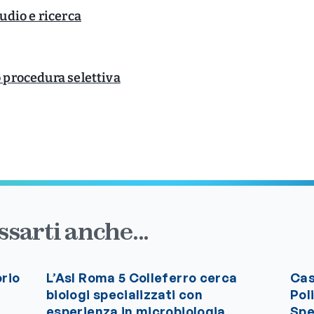
udio e ricerca
o procedura selettiva
sarti anche...
orio
L’Asl Roma 5 Colleferro cerca
Cas
biologi specializzati con
Pol
esperienza in microbiologia
Spe