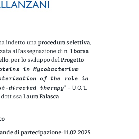
ha indetto una
procedura selettiva
,
zzata all’assegnazione di n. 1
borsa
ello
, per lo sviluppo del
Progetto
oteins in Mycobacterium
cterization of the role in
st-directed therapy
” – U.O. 1,
a dott.ssa
Laura Falasca
co
de di partecipazione: 11.02.2025