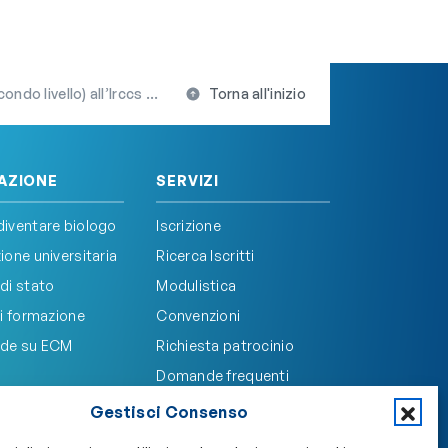
ll’Irccs Lazzaro Spallanzani
Torna all'inizio
AZIONE
SERVIZI
iventare biologo
Iscrizione
one universitaria
Ricerca Iscritti
di stato
Modulistica
i formazione
Convenzioni
de su ECM
Richiesta patrocinio
Domande frequenti
Gestisci Consenso