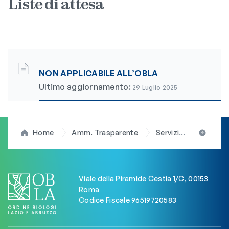
Liste di attesa
NON APPLICABILE ALL’OBLA
Ultimo aggiornamento:
29 Luglio 2025
Home
Amm. Trasparente
Servizi erogati
L
Viale della Piramide Cestia 1/C, 00153
Roma
Codice Fiscale 96519720583