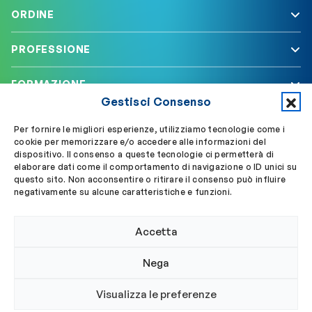
ORDINE
PROFESSIONE
FORMAZIONE
Gestisci Consenso
SERVIZI
Per fornire le migliori esperienze, utilizziamo tecnologie come i
cookie per memorizzare e/o accedere alle informazioni del
dispositivo. Il consenso a queste tecnologie ci permetterà di
elaborare dati come il comportamento di navigazione o ID unici su
Segui OBLA su
Accedi a My OBLA
questo sito. Non acconsentire o ritirare il consenso può influire
negativamente su alcune caratteristiche e funzioni.
Accedi alla PEC
Accetta
Nega
© 2024 Ordine Biologi Lazio e Abruzzo
Visualizza le preferenze
Privacy policy
Cookie policy