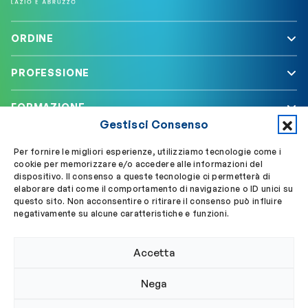
ORDINE
PROFESSIONE
FORMAZIONE
Gestisci Consenso
SERVIZI
Per fornire le migliori esperienze, utilizziamo tecnologie come i
cookie per memorizzare e/o accedere alle informazioni del
dispositivo. Il consenso a queste tecnologie ci permetterà di
elaborare dati come il comportamento di navigazione o ID unici su
Segui OBLA su
Accedi a My OBLA
questo sito. Non acconsentire o ritirare il consenso può influire
negativamente su alcune caratteristiche e funzioni.
Accedi alla PEC
Accetta
Nega
© 2024 Ordine Biologi Lazio e Abruzzo