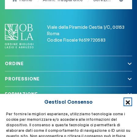
Viale della Piramide Cestia 1/C, 00153
Roma
Codice Fiscale 96519720583
ORDINE
PROFESSIONE
FORMAZIONE
Gestisci Consenso
SERVIZI
Per fornire le migliori esperienze, utilizziamo tecnologie come i
cookie per memorizzare e/o accedere alle informazioni del
dispositivo. Il consenso a queste tecnologie ci permetterà di
elaborare dati come il comportamento di navigazione o ID unici su
Segui OBLA su
Accedi a My OBLA
questo sito. Non acconsentire o ritirare il consenso può influire