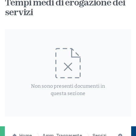
Tempi medi di erogazione dei
servizi
Non sono presenti documenti in
questa sezione
Home
Amm. Trasparente
Servizi erogati
T