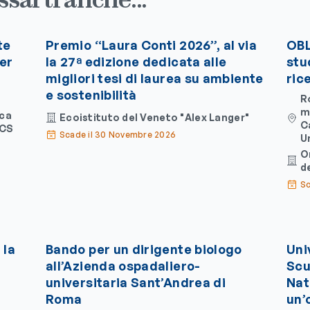
te
Premio “Laura Conti 2026”, al via
OBL
per
la 27ª edizione dedicata alle
stu
migliori tesi di laurea su ambiente
ric
e sostenibilità
R
m
ica
Ecoistituto del Veneto "Alex Langer"
C
CCS
Scade il 30 Novembre 2026
U
O
d
Sc
 la
Bando per un dirigente biologo
Uni
all’Azienda ospadaliero-
Scu
universitaria Sant’Andrea di
Natu
Roma
un’