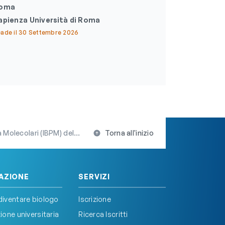
oma
apienza Università di Roma
ade il 30 Settembre 2026
ri (IBPM) del Cnr di Roma
Torna all'inizio
AZIONE
SERVIZI
iventare biologo
Iscrizione
one universitaria
Ricerca Iscritti