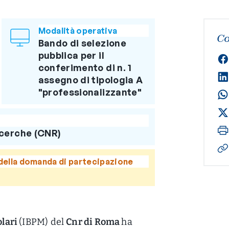
Modalità operativa
Co
Bando di selezione
pubblica per il
conferimento di n. 1
assegno di tipologia A
"professionalizzante"
icerche (CNR)
della domanda di partecipazione
olari
(IBPM) del
Cnr di Roma
ha