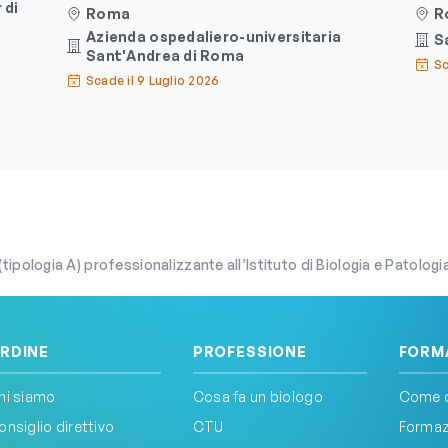
 di
Roma
R
Azienda ospedaliero-universitaria
S
Sant'Andrea di Roma
Sc
Scade il 9 Luglio 2026
pologia A) professionalizzante all’Istituto di Biologia e Patologia Molecola
RDINE
PROFESSIONE
FORM
hi siamo
Cosa fa un biologo
Come d
onsiglio direttivo
CTU
Formazi