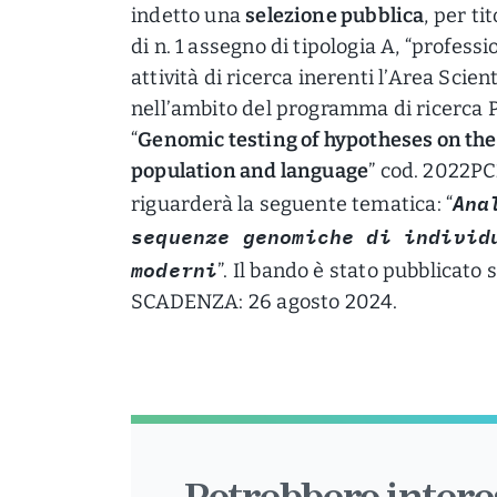
indetto una
selezione pubblica
, per ti
di n. 1 assegno di tipologia A, “profess
attività di ricerca inerenti l’Area Scien
nell’ambito del programma di ricerca P
“
Genomic testing of hypotheses on the 
population and language
” cod. 2022PC
Ana
riguarderà la seguente tematica: “
sequenze genomiche di individ
moderni
”. Il bando è stato pubblicato 
SCADENZA: 26 agosto 2024.
Potrebbero interes