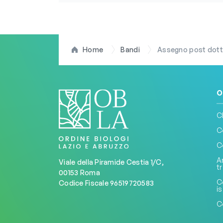
Home
Bandi
Assegno post dottor
O
C
C
C
A
Viale della Piramide Cestia 1/C,
t
00153 Roma
C
Codice Fiscale 96519720583
is
C