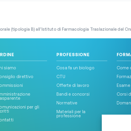
ale (tipologia B) all’Istituto di Farmacologia Traslazionale del C
RDINE
PROFESSIONE
FORM
hi siamo
Cosa fa un biologo
Come d
onsiglio direttivo
CTU
Formazi
ommissioni
Offerte di lavoro
Esame 
mministrazione
Bandi e concorsi
Corsi d
rasparente
Normative
Doman
omunicazioni per gli
critti
Materiali per la
professione
ontatti