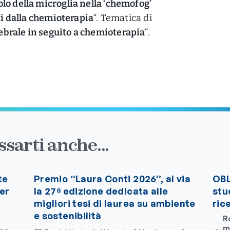
lo della microglia nella ‘chemofog’
tti dalla chemioterapia
“. Tematica di
rale in seguito a chemioterapia
“.
sarti anche...
te
Premio “Laura Conti 2026”, al via
OBL
per
la 27ª edizione dedicata alle
stu
migliori tesi di laurea su ambiente
ric
e sostenibilità
R
m