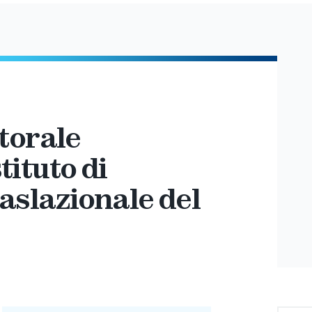
torale
stituto di
slazionale del