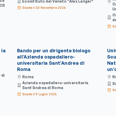
ica
Ecoistituto del Veneto "Alex Langer"
C
CCS
Scade il 30 Novembre 2026
U
O
d
Sc
 la
Bando per un dirigente biologo
Uni
all’Azienda ospadaliero-
Scu
universitaria Sant’Andrea di
Natu
Roma
un’
 di
Roma
R
Azienda ospedaliero-universitaria
S
Sant'Andrea di Roma
Sc
Scade il 9 Luglio 2026