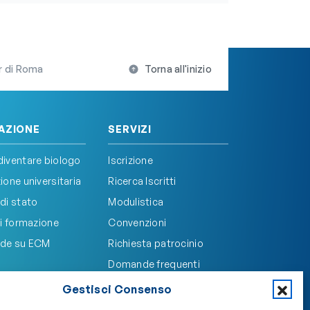
nr di Roma
Torna all'inizio
AZIONE
SERVIZI
iventare biologo
Iscrizione
one universitaria
Ricerca Iscritti
di stato
Modulistica
i formazione
Convenzioni
de su ECM
Richiesta patrocinio
Domande frequenti
Gestisci Consenso