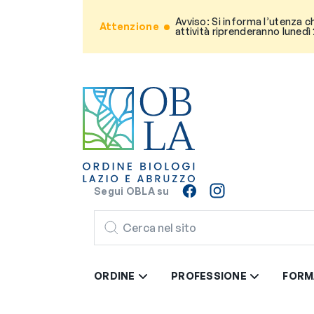
Avviso: Si informa l’utenza c
Attenzione
attività riprenderanno lunedì
Segui OBLA su
CERCA
ORDINE
PROFESSIONE
FORM