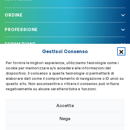
ORDINE
PROFESSIONE
FORMAZIONE
Gestisci Consenso
SERVIZI
Per fornire le migliori esperienze, utilizziamo tecnologie come i
cookie per memorizzare e/o accedere alle informazioni del
dispositivo. Il consenso a queste tecnologie ci permetterà di
elaborare dati come il comportamento di navigazione o ID unici su
Segui OBLA su
Accedi a My OBLA
questo sito. Non acconsentire o ritirare il consenso può influire
negativamente su alcune caratteristiche e funzioni.
Accedi alla PEC
Accetta
Nega
© 2024 Ordine Biologi Lazio e Abruzzo