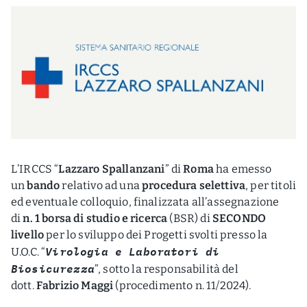
L’IRCCS “
Lazzaro Spallanzani
” di
Roma
ha emesso
un
bando
relativo ad una
procedura selettiva
, per titoli
ed eventuale colloquio, finalizzata all’assegnazione
di
n. 1 borsa di studio e ricerca
(BSR) di
SECONDO
livello
per lo sviluppo dei Progetti svolti presso la
Virologia e Laboratori di
U.O.C. “
Biosicurezza
”, sotto la responsabilità del
dott.
Fabrizio Maggi
(procedimento n. 11/2024).