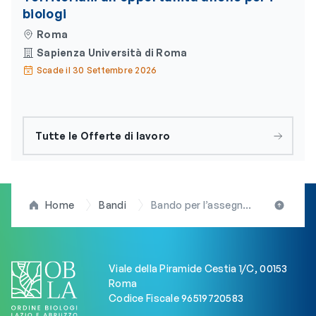
biologi
Roma
Sapienza Università di Roma
Scade il 30 Settembre 2026
Tutte le Offerte di lavoro
Home
Bandi
Bando per l’assegnazione di n. 1 borsa di studio e ricerca (BSR) di secondo livello all’IRCCS “Lazzaro Spallanzani” di Roma
Viale della Piramide Cestia 1/C, 00153
Roma
Codice Fiscale 96519720583