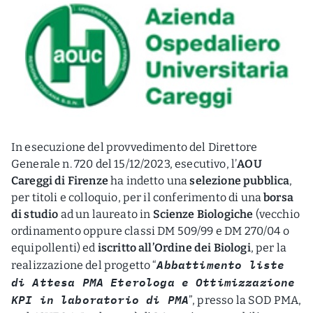
In esecuzione del provvedimento del Direttore
Generale n. 720 del 15/12/2023, esecutivo, l’
AOU
Careggi di Firenze
ha indetto una
selezione pubblica
,
per titoli e colloquio, per il conferimento di una
borsa
di studio
ad un laureato in
Scienze Biologiche
(vecchio
ordinamento oppure classi DM 509/99 e DM 270/04 o
equipollenti) ed
iscritto all’Ordine dei Biologi
, per la
Abbattimento liste
realizzazione del progetto “
di Attesa PMA
Eterologa e Ottimizzazione
KPI in laboratorio di PMA
”, presso la SOD PMA,