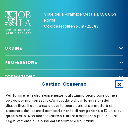
Viale della Piramide Cestia 1/C, 00153
Roma
Codice Fiscale 96519720583
ORDINE
PROFESSIONE
FORMAZIONE
Gestisci Consenso
SERVIZI
Per fornire le migliori esperienze, utilizziamo tecnologie come i
cookie per memorizzare e/o accedere alle informazioni del
dispositivo. Il consenso a queste tecnologie ci permetterà di
elaborare dati come il comportamento di navigazione o ID unici su
Segui OBLA su
Accedi a My OBLA
questo sito. Non acconsentire o ritirare il consenso può influire
negativamente su alcune caratteristiche e funzioni.
Accedi alla PEC