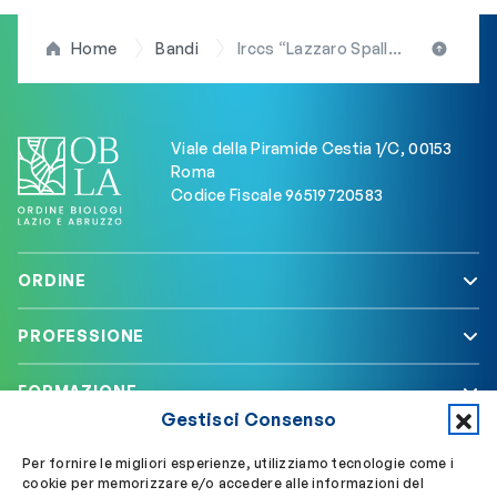
Home
Bandi
Irccs “Lazzaro Spallanzani”: bando per l’assegnazione di n. 1 borsa di studio e ricerca (BSR) di terzo livello. C’è tempo fino al 27/12/2024 per presentare la domanda di partecipazione
Viale della Piramide Cestia 1/C, 00153
Roma
Codice Fiscale 96519720583
ORDINE
PROFESSIONE
FORMAZIONE
Gestisci Consenso
SERVIZI
Per fornire le migliori esperienze, utilizziamo tecnologie come i
cookie per memorizzare e/o accedere alle informazioni del