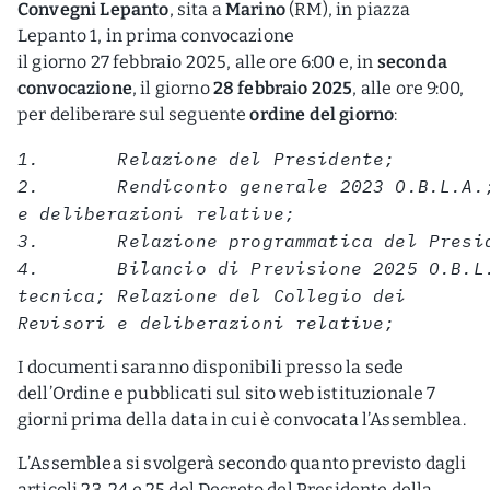
Convegni Lepanto
, sita a
Marino
(RM), in piazza
Lepanto 1, in prima convocazione
il giorno 27 febbraio 2025,
alle ore 6:00 e, in
seconda
convocazione
, il giorno
28 febbraio 2025
, alle ore 9:00,
per deliberare sul seguente
ordine del giorno
:
1. Relazione del Presidente;
2. Rendiconto generale 2023 O.B.L.A.; N
e deliberazioni relative;
3. Relazione programmatica del Preside
4. Bilancio di Previsione 2025 O.B.L.A. 
tecnica; Relazione del Collegio dei
Revisori e deliberazioni relative;
I documenti saranno disponibili presso la sede
dell’Ordine e pubblicati sul sito web istituzionale 7
giorni prima della data in cui è convocata l’Assemblea.
L’Assemblea si svolgerà secondo quanto previsto dagli
articoli 23, 24 e 25 del Decreto del Presidente della