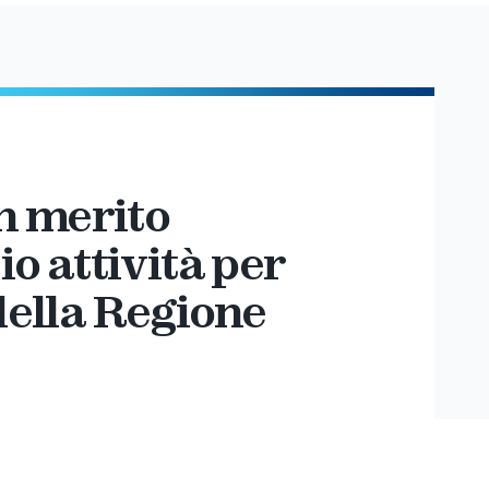
n merito
zio attività per
 della Regione