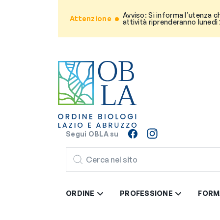
Avviso: Si informa l’utenza c
Attenzione
attività riprenderanno lunedì
Segui OBLA su
CERCA
ORDINE
PROFESSIONE
FORM