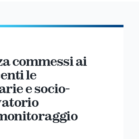
nza commessi ai
enti le
arie e socio-
vatorio
 monitoraggio