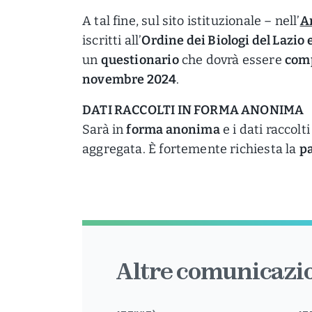
A tal fine, sul sito istituzionale – nell’
A
iscritti all’
Ordine dei Biologi del Lazio 
un
questionario
che dovrà essere
comp
novembre 2024
.
DATI RACCOLTI IN FORMA ANONIMA
Sarà in
forma anonima
e i dati raccol
aggregata. È fortemente richiesta la
pa
Altre comunicazio