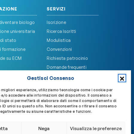
AZIONE
SERVIZI
iventare biologo
Iscrizione
one universitaria
Ricerca Iscritti
di stato
Modulistica
i formazione
Convenzioni
de su ECM
Richiesta patrocinio
Domande frequenti
Gestisci Consenso
e migliori esperienze, utilizziamo tecnologie come i cookie per
e/o accedere alle informazioni del dispositivo. Il consenso a
Accedi a My OBLA
Accedi alla PEC
logie ci permetterà di elaborare dati come il comportamento di
 ID unici su questo sito. Non acconsentire o ritirare il consenso
negativamente su alcune caratteristiche e funzioni.
etta
Nega
Visualizza le preferenze