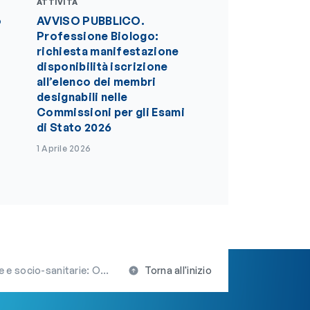
ATTIVITÀ
o
AVVISO PUBBLICO.
Professione Biologo:
e
richiesta manifestazione
disponibilità iscrizione
all’elenco dei membri
designabili nelle
Commissioni per gli Esami
di Stato 2026
1 Aprile 2026
zza avvia monitoraggio per il 2024
Torna all'inizio