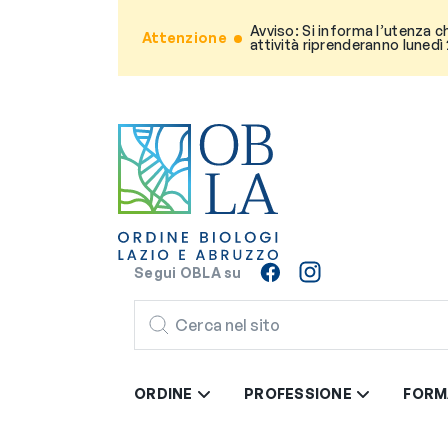
Avviso: Si informa l’utenza c
Attenzione
attività riprenderanno lunedì
Segui OBLA su
CERCA
ORDINE
PROFESSIONE
FORM