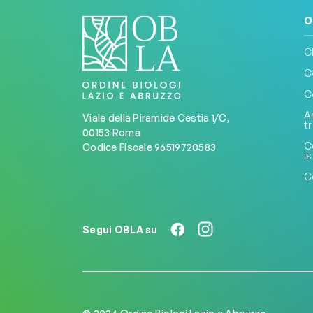
O
C
C
C
A
Viale della Piramide Cestia 1/C,
t
00153 Roma
C
Codice Fiscale 96519720583
is
C
Segui OBLA su