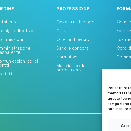
RDINE
PROFESSIONE
FORM
hi siamo
Cosa fa un biologo
Come d
onsiglio direttivo
CTU
Formazi
ommissioni
Offerte di lavoro
Esame 
mministrazione
Bandi e concorsi
Corsi d
rasparente
Normative
Doman
omunicazioni per gli
critti
Materiali per la
professione
ontatti
Per fornire l
memorizzare 
queste tecno
navigazione o
può influire 
Acc