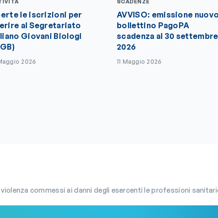
TIVITÀ
SCADENZE
erte le iscrizioni per
AVVISO: emissione nuov
erire al Segretariato
bollettino PagoPA
aliano Giovani Biologi
scadenza al 30 settembr
IGB)
2026
Maggio 2026
11 Maggio 2026
enza commessi ai danni degli esercenti le professioni sanitarie e socio-sanitarie: Osservatorio Sicure