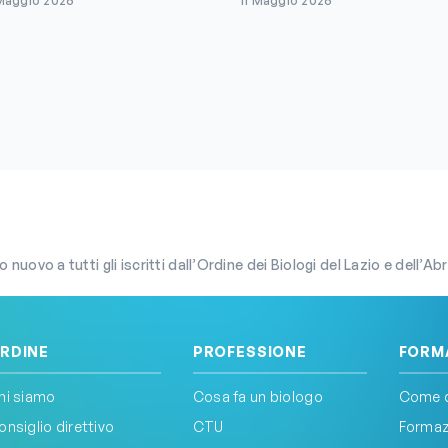
Maggio 2026
11 Maggio 2026
o nuovo a tutti gli iscritti dall’Ordine dei Biologi del Lazio e dell’Ab
RDINE
PROFESSIONE
FORM
hi siamo
Cosa fa un biologo
Come d
onsiglio direttivo
CTU
Formazi