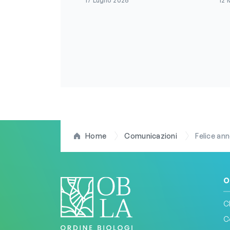
17 Luglio 2026
12 
Home
Comunicazioni
Felice ann
O
C
C