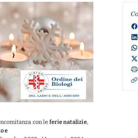
Co
oncomitanza con le
ferie natalizie
,
io e