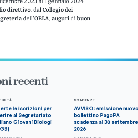
dicembre 2023 al 1 gennaio 2024
io direttivo
, dal
Collegio dei
egreteria
dell’
OBLA
,
auguri
di
buon
ni recenti
TIVITÀ
SCADENZE
erte le iscrizioni per
AVVISO: emissione nuov
erire al Segretariato
bollettino PagoPA
aliano Giovani Biologi
scadenza al 30 settembr
IGB)
2026