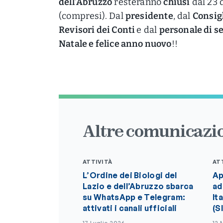
dell’Abruzzo
resteranno
chiusi
dal 23 
(compresi). Dal
presidente
, dal
Consigl
Revisori dei Conti
e dal
personale di s
Natale e felice anno nuovo
!!
Altre comunicazio
ATTIVITÀ
AT
L’Ordine dei Biologi del
Ap
Lazio e dell’Abruzzo sbarca
ad
su WhatsApp e Telegram:
It
attivati i canali ufficiali
(S