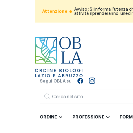
Avviso: Si informa l’utenza c
Attenzione
attività riprenderanno lunedì
Segui OBLA su
CERCA
ORDINE
PROFESSIONE
FORM