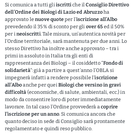
Si comunica a tutti gli
iscritti
che il
Consiglio Direttivo
dell’Ordine dei Biologi di Lazio ed Abruzzo
ha
approvato le
nuove quote
per l’
iscrizione all’Albo
prevedendo il 35% di sconto per gli
over 65
ed il 50%
per i
neoiscritti
. Tale misura, un’autentica novità per
l’Ordine territoriale, sarà mantenuta per due anni. Lo
stesso Direttivo ha inoltre anche approvato – tra i
primi in assoluto in Italia tra gli enti di
rappresentanza dei Biologi – il cosiddetto “
Fondo di
solidarietà
“: già a partire a quest’anno l’OBLA si
impegnerà infatti a rendere possibile l’
iscrizione
all’Albo
anche per quei
Biologi che versino in gravi
difficoltà
(economiche, di salute, ambientali, ecc.) in
modo da consentire loro di poter immediatamente
lavorare. In tal caso l’Ordine provvederà a
coprire
l’iscrizione per un anno
. Si comunica ancora che
quanto deciso in sede di Consiglio sarà prontamente
regolamentato e quindi reso pubblico.