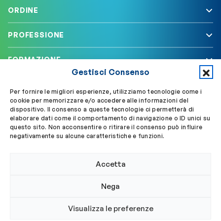
ORDINE
PROFESSIONE
FORMAZIONE
Gestisci Consenso
SERVIZI
Per fornire le migliori esperienze, utilizziamo tecnologie come i
cookie per memorizzare e/o accedere alle informazioni del
dispositivo. Il consenso a queste tecnologie ci permetterà di
elaborare dati come il comportamento di navigazione o ID unici su
Segui OBLA su
Accedi a My OBLA
questo sito. Non acconsentire o ritirare il consenso può influire
negativamente su alcune caratteristiche e funzioni.
Accedi alla PEC
Accetta
Nega
© 2024 Ordine Biologi Lazio e Abruzzo
Visualizza le preferenze
Privacy policy
Cookie policy