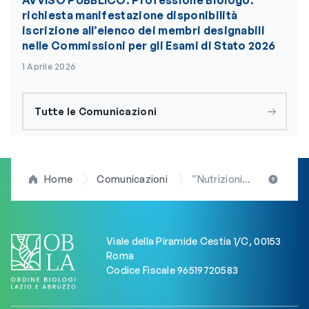
AVVISO PUBBLICO. Professione Biologo:
richiesta manifestazione disponibilità
iscrizione all’elenco dei membri designabili
nelle Commissioni per gli Esami di Stato 2026
1 Aprile 2026
Tutte le Comunicazioni
Home
Comunicazioni
“Nutrizionisti tra i carrelli”: l’8 febbraio via al progetto ideato dall’AINC in collaborazione con l’AIB e il patrocinio della FNOB
Viale della Piramide Cestia 1/C, 00153
Roma
Codice Fiscale 96519720583