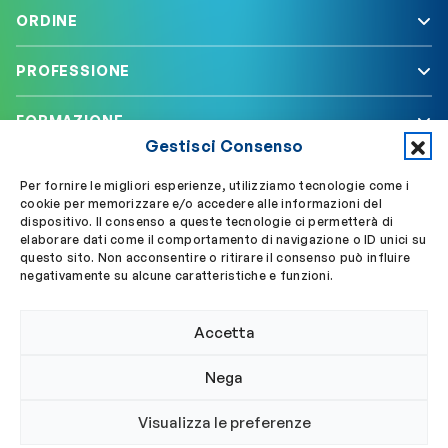
ORDINE
PROFESSIONE
FORMAZIONE
Gestisci Consenso
SERVIZI
Per fornire le migliori esperienze, utilizziamo tecnologie come i
cookie per memorizzare e/o accedere alle informazioni del
dispositivo. Il consenso a queste tecnologie ci permetterà di
elaborare dati come il comportamento di navigazione o ID unici su
Segui OBLA su
Accedi a My OBLA
questo sito. Non acconsentire o ritirare il consenso può influire
negativamente su alcune caratteristiche e funzioni.
Accedi alla PEC
Accetta
Nega
© 2024 Ordine Biologi Lazio e Abruzzo
Visualizza le preferenze
Privacy policy
Cookie policy