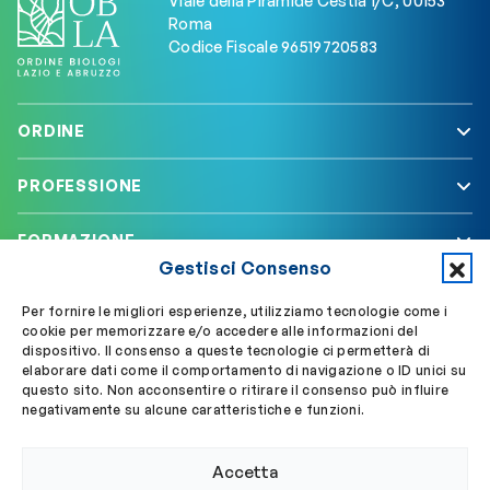
Viale della Piramide Cestia 1/C, 00153
Roma
Codice Fiscale 96519720583
ORDINE
PROFESSIONE
FORMAZIONE
Gestisci Consenso
SERVIZI
Per fornire le migliori esperienze, utilizziamo tecnologie come i
cookie per memorizzare e/o accedere alle informazioni del
dispositivo. Il consenso a queste tecnologie ci permetterà di
elaborare dati come il comportamento di navigazione o ID unici su
Segui OBLA su
Accedi a My OBLA
questo sito. Non acconsentire o ritirare il consenso può influire
negativamente su alcune caratteristiche e funzioni.
Accedi alla PEC
Accetta