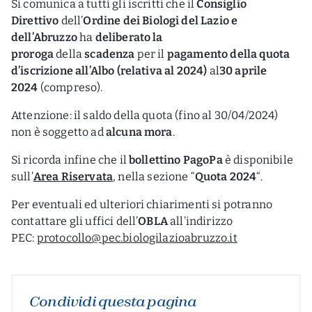
Si comunica a tutti gli iscritti che il
Consiglio
Direttivo
dell’
Ordine dei Biologi del Lazio e
dell’Abruzzo
ha
deliberato la
proroga
della
scadenza
per il
pagamento della quota
d’iscrizione all’Albo (relativa al 2024)
al
30
aprile
2024
(compreso).
Attenzione: il saldo della quota (fino al 30/04/2024)
non è soggetto ad
alcuna mora
.
Si ricorda infine che il
bollettino PagoPa
è disponibile
sull’
Area Riservata
, nella sezione “
Quota 2024
“.
Per eventuali ed ulteriori chiarimenti si potranno
contattare gli uffici dell’
OBLA
all’indirizzo
PEC:
protocollo@pec.biologilazioabruzzo.it
Condividi questa pagina