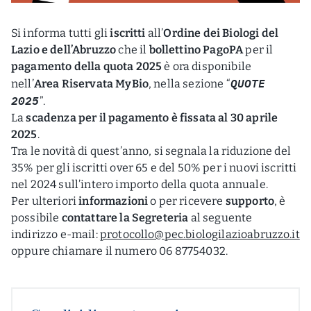
Si informa tutti gli
iscritti
all’
Ordine dei Biologi del
Lazio e dell’Abruzzo
che il
bollettino PagoPA
per il
pagamento della quota 2025
è ora disponibile
QUOTE
nell’
Area Riservata MyBio
, nella sezione “
2025
”.
La
scadenza per il pagamento è fissata al 30 aprile
2025
.
Tra le novità di quest’anno, si segnala la riduzione del
35% per gli iscritti over 65 e del 50% per i nuovi iscritti
nel 2024 sull’intero importo della quota annuale.
Per ulteriori
informazioni
o per ricevere
supporto
, è
possibile
contattare la Segreteria
al seguente
indirizzo e-mail:
protocollo@pec.biologilazioabruzzo.it
oppure chiamare il numero 06 87754032.