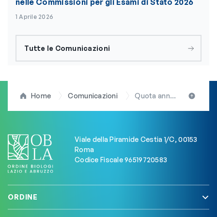
nelle Commissioni per gli Esami di Stato 2026
1 Aprile 2026
Tutte le Comunicazioni
Home
Comunicazioni
Quota annuale 2025: Bollettino PagoPA disponibile nell’Area Riservata MyBio. Scadenza definita al 30 aprile 2025
Viale della Piramide Cestia 1/C, 00153
Roma
Codice Fiscale 96519720583
ORDINE