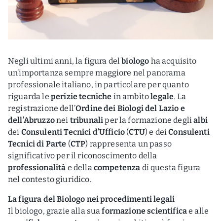
Negli ultimi anni, la figura del
biologo
ha acquisito
un’importanza sempre maggiore nel panorama
professionale italiano, in particolare per quanto
riguarda le
perizie tecniche
in ambito
legale
. La
registrazione dell’
Ordine dei Biologi del Lazio e
dell’Abruzzo
nei
tribunali
per la formazione degli
albi
dei
Consulenti Tecnici d’Ufficio
(
CTU
) e dei
Consulenti
Tecnici di Parte
(
CTP
) rappresenta un passo
significativo per il riconoscimento della
professionalità
e della
competenza
di questa figura
nel contesto giuridico.
La figura del Biologo nei procedimenti legali
Il biologo, grazie alla sua
formazione scientifica
e alle