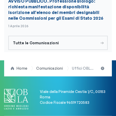
AVVISO PUBBLICO. Professione Biologo:
richiesta manifestazione disponibilità
iscrizione all’elenco dei membri designabili
nelle Commissioni per gli Esami di Stato 2026
1 Aprile 2026
Tutte le Comunicazioni
Home
Comunicazioni
Uffici OBLA chiusi dal 23 dicembre 2024 fino al 1 gennaio 2025 compresi. Auguri di buon Natale e Felice Anno Nuovo a tutti!!
Viale della Piramide Cestia 1/C, 00153
Roma
Codice Fiscale 96519720583