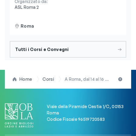
Organizzato da:
ASL Roma 2
Roma
Tutti i Corsi e Convegni
Home
Corsi
A Roma, dal 14 al 16 marzo, la X edizione del congresso nazionale della SIERR organizzato con il patrocinio dell’OBLA
Viale della Piramide Cestia 1/C, 00153
Roma
Codice Fiscale 96519720583