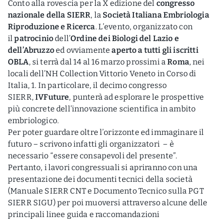
Conto alla rovescia per la X edizione del
congresso
nazionale della SIERR
, la
Società Italiana Embriologia
Riproduzione e Ricerca
. L’evento, organizzato con
il
patrocinio
dell’
Ordine dei Biologi del Lazio e
dell’Abruzzo
ed ovviamente
aperto a tutti gli iscritti
OBLA
, si terrà dal 14 al 16 marzo prossimi a
Roma
, nei
locali dell’NH Collection Vittorio Veneto in Corso di
Italia, 1. In particolare, il decimo congresso
SIERR,
IVFuture
, punterà ad esplorare le prospettive
più concrete dell’innovazione scientifica in ambito
embriologico.
Per poter guardare oltre l’orizzonte ed immaginare il
futuro – scrivono infatti gli organizzatori – è
necessario “essere consapevoli del presente”.
Pertanto, i lavori congressuali si apriranno con una
presentazione dei documenti tecnici della società
(Manuale SIERR CNT e Documento Tecnico sulla PGT
SIERR SIGU) per poi muoversi attraverso alcune delle
principali linee guida e raccomandazioni