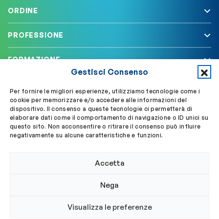
ORDINE
PROFESSIONE
FORMAZIONE
Gestisci Consenso
SERVIZI
Per fornire le migliori esperienze, utilizziamo tecnologie come i
cookie per memorizzare e/o accedere alle informazioni del
dispositivo. Il consenso a queste tecnologie ci permetterà di
elaborare dati come il comportamento di navigazione o ID unici su
Segui OBLA su
Accedi a My OBLA
questo sito. Non acconsentire o ritirare il consenso può influire
negativamente su alcune caratteristiche e funzioni.
Accedi alla PEC
Accetta
Nega
© 2024 Ordine Biologi Lazio e Abruzzo
Visualizza le preferenze
Privacy policy
Cookie policy