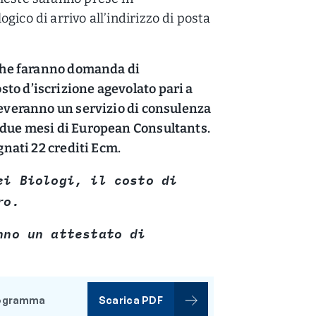
gico di arrivo all’indirizzo di posta
i che faranno domanda di
to d’iscrizione agevolato pari a
iceveranno un servizio di consulenza
i due mesi di European Consultants.
egnati 22 crediti Ecm.
ei Biologi, il costo di
ro.
nno un attestato di
programma
Scarica PDF