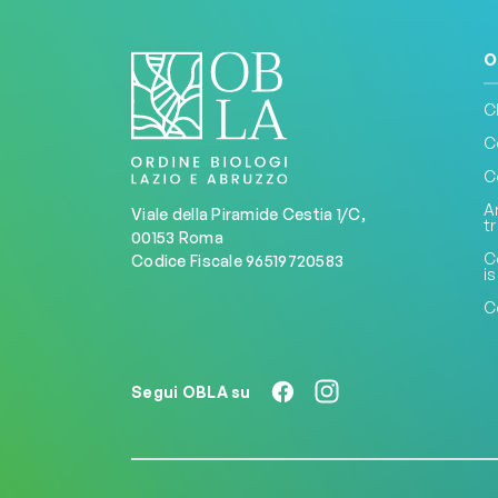
O
C
C
C
A
Viale della Piramide Cestia 1/C,
t
00153 Roma
C
Codice Fiscale 96519720583
is
C
Segui OBLA su