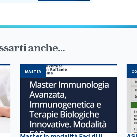
sarti anche...
MASTER
C
Master in modalità Fad di II
ASL