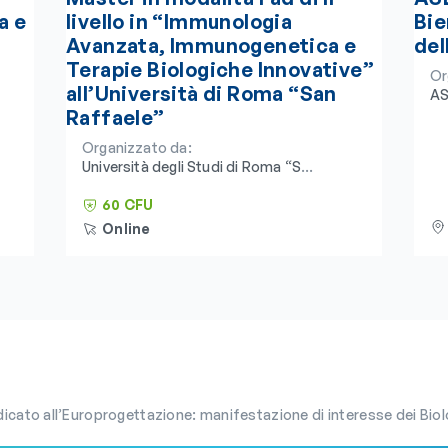
a e
livello in “Immunologia
Bie
Avanzata, Immunogenetica e
del
Terapie Biologiche Innovative”
Or
all’Università di Roma “San
AS
Raffaele”
Organizzato da:
Università degli Studi di Roma “San
Raffaele” e Consorzio
Universitario Humanitas
60 CFU
Online
dicato all’Europrogettazione: manifestazione di interesse dei Biol