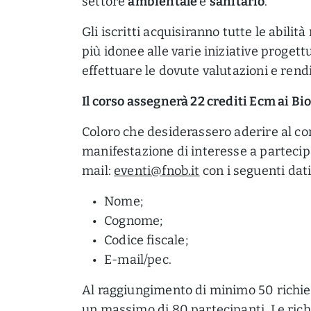
settore
ambientale
e
sanitario
.
Gli iscritti acquisiranno tutte le abilit
più idonee alle varie iniziative progett
effettuare le dovute valutazioni e rendi
Il corso assegnerà 22 crediti Ecm ai Biol
Coloro che desiderassero aderire al cor
manifestazione di interesse a partecipa
mail:
eventi@fnob.it
con i seguenti dati
Nome;
Cognome;
Codice fiscale;
E-mail/pec.
Al raggiungimento di minimo 50 richiest
un massimo di 80 partecipanti. Le rich