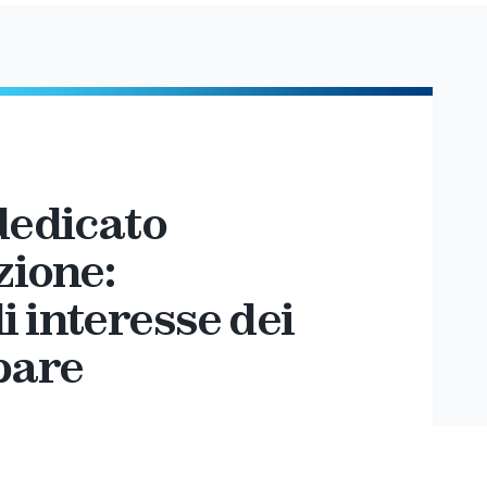
dedicato
zione:
 interesse dei
pare