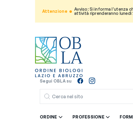
Avviso: Si informa l’utenza c
Attenzione
attività riprenderanno lunedì
Segui OBLA su
CERCA
ORDINE
PROFESSIONE
FORM