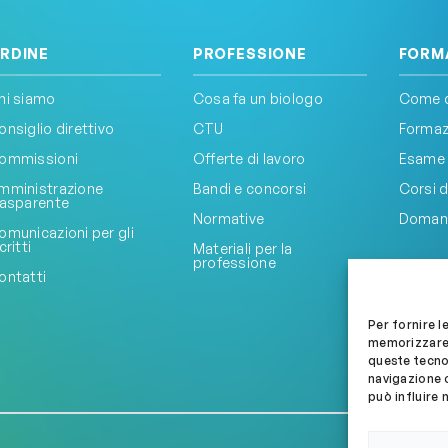
RDINE
PROFESSIONE
FORM
hi siamo
Cosa fa un biologo
Come d
onsiglio direttivo
CTU
Formazi
ommissioni
Offerte di lavoro
Esame 
mministrazione
Bandi e concorsi
Corsi d
rasparente
Normative
Doman
omunicazioni per gli
critti
Materiali per la
professione
ontatti
Per fornire l
memorizzare 
queste tecno
navigazione o
può influire 