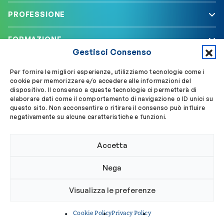
PROFESSIONE
FORMAZIONE
Gestisci Consenso
SERVIZI
Per fornire le migliori esperienze, utilizziamo tecnologie come i
cookie per memorizzare e/o accedere alle informazioni del
dispositivo. Il consenso a queste tecnologie ci permetterà di
elaborare dati come il comportamento di navigazione o ID unici su
Segui OBLA su
Accedi a My OBLA
questo sito. Non acconsentire o ritirare il consenso può influire
negativamente su alcune caratteristiche e funzioni.
Accedi alla PEC
Accetta
Nega
© 2024 Ordine Biologi Lazio e Abruzzo
Visualizza le preferenze
Privacy policy
Cookie policy
Cookie Policy
Privacy Policy