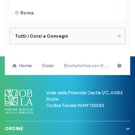
Roma
Tutti i Corsi e Convegni
Home
Corsi
Biostatistica con R, il 20 giugno a Roma il corso ECM promosso dall’OBLA
Viale della Piramide Cestia 1/C, 00153
Roma
Codice Fiscale 96519720583
ORDINE