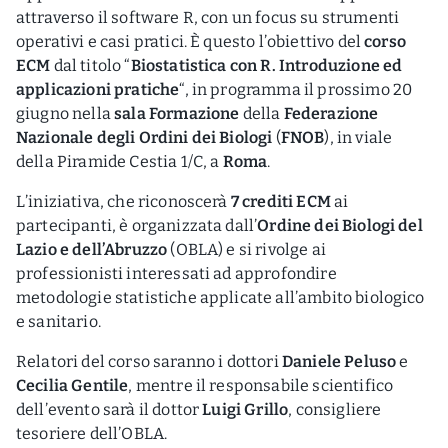
attraverso il software R, con un focus su strumenti
operativi e casi pratici. È questo l’obiettivo del
corso
ECM
dal titolo “
Biostatistica con R. Introduzione ed
applicazioni pratiche
“, in programma il prossimo 20
giugno nella
sala Formazione
della
Federazione
Nazionale degli Ordini dei Biologi
(
FNOB
), in viale
della Piramide Cestia 1/C, a
Roma
.
L’iniziativa, che riconoscerà
7 crediti ECM
ai
partecipanti, è organizzata dall’
Ordine dei Biologi del
Lazio e dell’Abruzzo
(OBLA) e si rivolge ai
professionisti interessati ad approfondire
metodologie statistiche applicate all’ambito biologico
e sanitario.
Relatori del corso saranno i dottori
Daniele Peluso
e
Cecilia Gentile
, mentre il responsabile scientifico
dell’evento sarà il dottor
Luigi Grillo
, consigliere
tesoriere dell’OBLA.