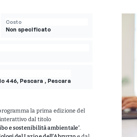
Costo
Non specificato
vio 446, Pescara , Pescara
n programma la prima edizione del
terattivo dal titolo
ibo e sostenibilità ambientale
“.
iologi del Lazio
e dell’Abruzzo
e dal