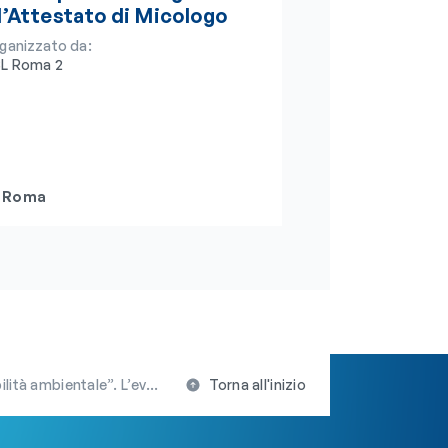
l’Attestato di Micologo
ganizzato da:
L Roma 2
Roma
ento è patrocinato dall’OBLA
Torna all'inizio