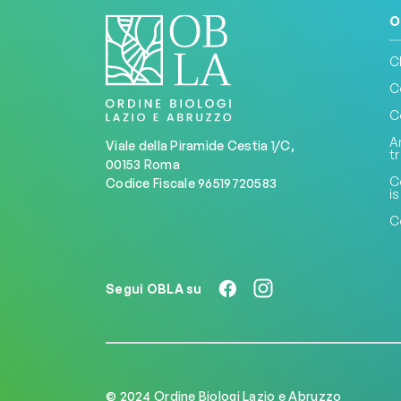
O
C
C
C
A
Viale della Piramide Cestia 1/C,
t
00153 Roma
C
Codice Fiscale 96519720583
is
C
Segui OBLA su
© 2024 Ordine Biologi Lazio e Abruzzo