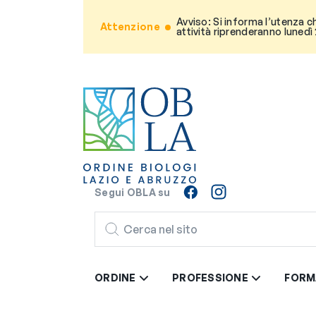
Avviso: Si informa l’utenza c
Attenzione
attività riprenderanno lunedì
Segui OBLA su
CERCA
ORDINE
PROFESSIONE
FORM