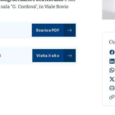
sala “G. Cordova”, in Viale Bovio
Scarica PDF
Co
i
Visita il sito