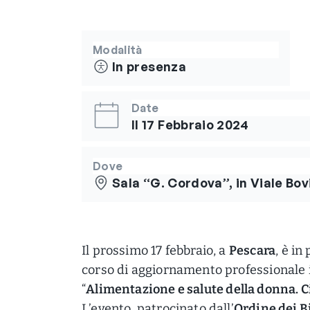
Modalità
In presenza
Date
Il 17 Febbraio 2024
Dove
Sala “G. Cordova”, in Viale Bo
Il prossimo 17 febbraio, a
Pescara
, è i
corso di aggiornamento professionale in
“
Alimentazione e salute della donna. C
L’evento, patrocinato dall’
Ordine dei B