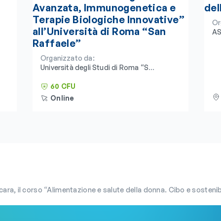
Avanzata, Immunogenetica e
del
Terapie Biologiche Innovative”
Or
all’Università di Roma “San
AS
Raffaele”
Organizzato da:
Università degli Studi di Roma “San
Raffaele” e Consorzio
Universitario Humanitas
60 CFU
Online
, il corso “Alimentazione e salute della donna. Cibo e sostenibilità ambientale”. L’ev