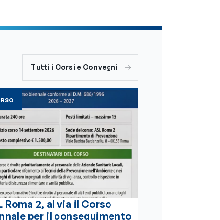
Tutti i Corsi e Convegni
ORSO
 Roma 2, al via il Corso
nnale per il conseguimento