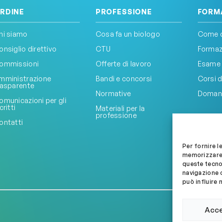
RDINE
PROFESSIONE
FORM
hi siamo
Cosa fa un biologo
Come d
onsiglio direttivo
CTU
Formazi
ommissioni
Offerte di lavoro
Esame 
mministrazione
Bandi e concorsi
Corsi d
rasparente
Normative
Doman
omunicazioni per gli
critti
Materiali per la
professione
ontatti
Per fornire l
memorizzare 
queste tecno
navigazione o
può influire 
Acc