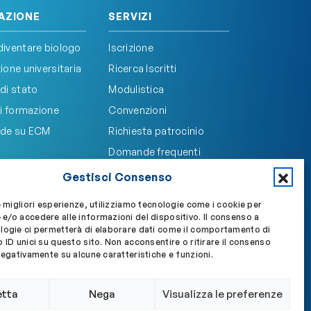
AZIONE
SERVIZI
iventare biologo
Iscrizione
one universitaria
Ricerca Iscritti
di stato
Modulistica
i formazione
Convenzioni
de su ECM
Richiesta patrocinio
Domande frequenti
Gestisci Consenso
e migliori esperienze, utilizziamo tecnologie come i cookie per
e/o accedere alle informazioni del dispositivo. Il consenso a
Accedi a My OBLA
Accedi alla PEC
logie ci permetterà di elaborare dati come il comportamento di
 ID unici su questo sito. Non acconsentire o ritirare il consenso
negativamente su alcune caratteristiche e funzioni.
etta
Nega
Visualizza le preferenze
Privacy policy
Cookie policy