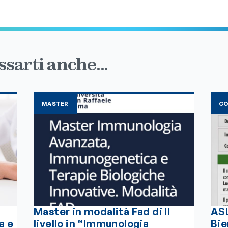
sarti anche...
MASTER
C
Master in modalità Fad di II
ASL
a e
livello in “Immunologia
Bie