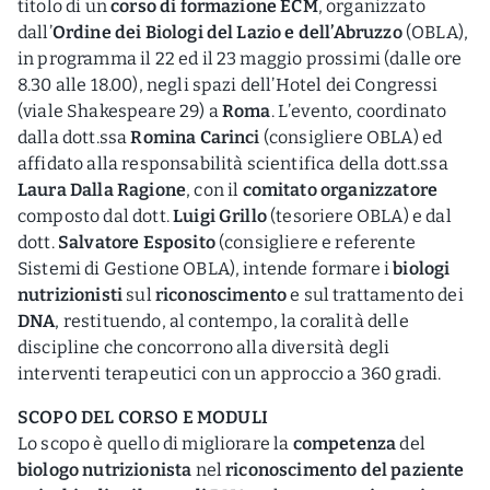
titolo di un
corso di formazione ECM
, organizzato
dall’
Ordine dei Biologi del Lazio e dell’Abruzzo
(OBLA),
in programma il 22 ed il 23 maggio prossimi (dalle ore
8.30 alle 18.00), negli spazi dell’Hotel dei Congressi
(viale Shakespeare 29) a
Roma
. L’evento, coordinato
dalla dott.ssa
Romina Carinci
(consigliere OBLA) ed
affidato alla responsabilità scientifica della dott.ssa
Laura Dalla Ragione
, con il
comitato organizzatore
composto dal dott.
Luigi Grillo
(tesoriere OBLA) e dal
dott.
Salvatore Esposito
(consigliere e referente
Sistemi di Gestione OBLA), intende formare i
biologi
nutrizionisti
sul
riconoscimento
e sul trattamento dei
DNA
, restituendo, al contempo, la coralità delle
discipline che concorrono alla diversità degli
interventi terapeutici con un approccio a 360 gradi.
SCOPO DEL CORSO E MODULI
Lo scopo è quello di migliorare la
competenza
del
biologo nutrizionista
nel
riconoscimento del paziente