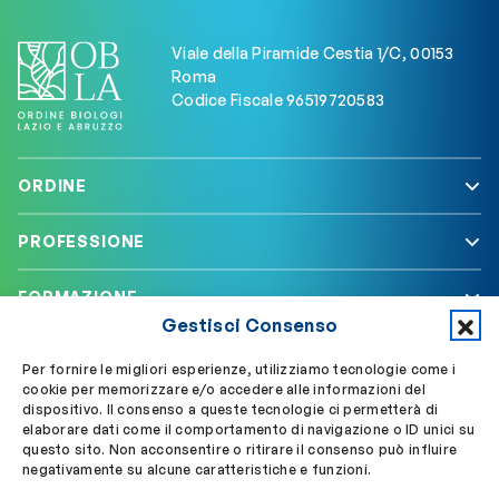
Viale della Piramide Cestia 1/C, 00153
Roma
Codice Fiscale 96519720583
ORDINE
PROFESSIONE
FORMAZIONE
Gestisci Consenso
SERVIZI
Per fornire le migliori esperienze, utilizziamo tecnologie come i
cookie per memorizzare e/o accedere alle informazioni del
dispositivo. Il consenso a queste tecnologie ci permetterà di
elaborare dati come il comportamento di navigazione o ID unici su
Segui OBLA su
Accedi a My OBLA
questo sito. Non acconsentire o ritirare il consenso può influire
negativamente su alcune caratteristiche e funzioni.
Accedi alla PEC