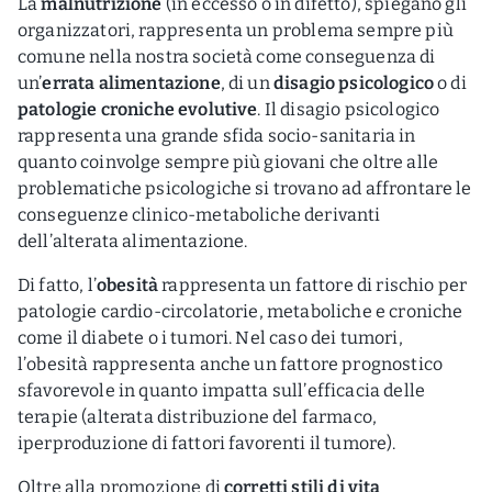
La
malnutrizione
(in eccesso o in difetto), spiegano gli
organizzatori, rappresenta un problema sempre più
comune nella nostra società come conseguenza di
un’
errata alimentazione
, di un
disagio psicologico
o di
patologie croniche evolutive
. Il disagio psicologico
rappresenta una grande sfida socio-sanitaria in
quanto coinvolge sempre più giovani che oltre alle
problematiche psicologiche si trovano ad affrontare le
conseguenze clinico-metaboliche derivanti
dell’alterata alimentazione.
Di fatto, l’
obesità
rappresenta un fattore di rischio per
patologie cardio-circolatorie, metaboliche e croniche
come il diabete o i tumori. Nel caso dei tumori,
l’obesità rappresenta anche un fattore prognostico
sfavorevole in quanto impatta sull’efficacia delle
terapie (alterata distribuzione del farmaco,
iperproduzione di fattori favorenti il tumore).
Oltre alla promozione di
corretti stili di vita