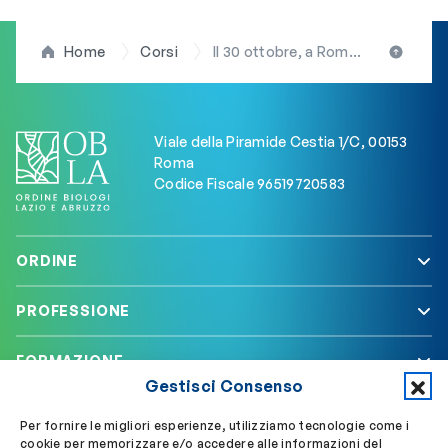
Home
Corsi
Il 30 ottobre, a Roma, l’evento formativo ECM “Malnutrizione e cancro: dal ruolo eziologico a quello prognostico. Strategie terapeutiche e ricaduta sul Ssn”
Viale della Piramide Cestia 1/C, 00153
Roma
Codice Fiscale 96519720583
ORDINE
PROFESSIONE
FORMAZIONE
Gestisci Consenso
SERVIZI
Per fornire le migliori esperienze, utilizziamo tecnologie come i
cookie per memorizzare e/o accedere alle informazioni del