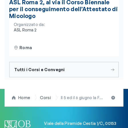
ASL Roma 2, al via il Corso Biennale
per il conseguimento dell’Attestato di
Micologo
Organizzato da:
ASL Roma 2
Roma
Tutti i Corsi e Convegni
Home
Corsi
Il 5 ed il 6 giugno la Fad sincrona su “Accreditamento nei laboratori medici: la nuova norma Uni En Iso 15189:2024 e la gestione del rischio”
Viale della Piramide Cestia 1/C, 00153