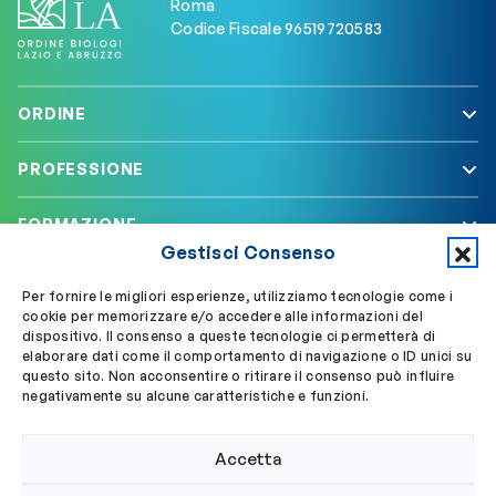
Roma
Codice Fiscale 96519720583
ORDINE
PROFESSIONE
FORMAZIONE
Gestisci Consenso
SERVIZI
Per fornire le migliori esperienze, utilizziamo tecnologie come i
cookie per memorizzare e/o accedere alle informazioni del
dispositivo. Il consenso a queste tecnologie ci permetterà di
elaborare dati come il comportamento di navigazione o ID unici su
Segui OBLA su
Accedi a My OBLA
questo sito. Non acconsentire o ritirare il consenso può influire
negativamente su alcune caratteristiche e funzioni.
Accedi alla PEC
Accetta