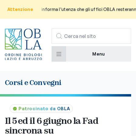
Attenzione
Avviso: Si informa l’utenza che gli uffici OBLA resteranno chi
CERCA
Menu
Corsi e Convegni
Patrocinato da OBLA
Il 5 ed il 6 giugno la Fad
sincrona su