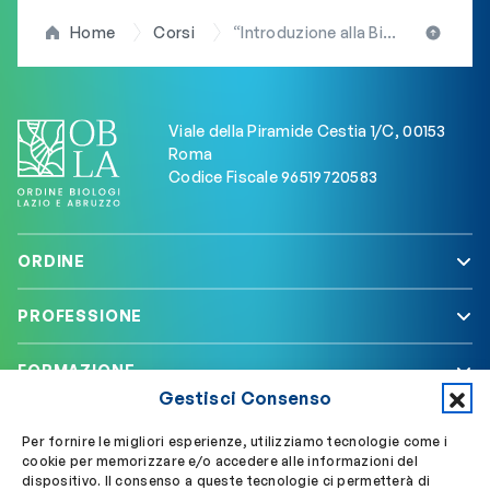
Home
Corsi
“Introduzione alla Biostatistica”: l’11 aprile, a Roma, il corso ECM per i professionisti dell’area scientifica promosso dall’OBLA
Viale della Piramide Cestia 1/C, 00153
Roma
Codice Fiscale 96519720583
ORDINE
PROFESSIONE
FORMAZIONE
Gestisci Consenso
SERVIZI
Per fornire le migliori esperienze, utilizziamo tecnologie come i
cookie per memorizzare e/o accedere alle informazioni del
dispositivo. Il consenso a queste tecnologie ci permetterà di