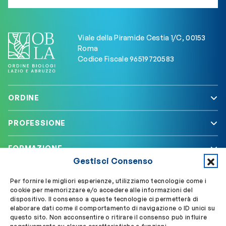
Viale della Piramide Cestia 1/C, 00153
Roma
Codice Fiscale 96519720583
ORDINE
PROFESSIONE
FORMAZIONE
Gestisci Consenso
SERVIZI
Per fornire le migliori esperienze, utilizziamo tecnologie come i
cookie per memorizzare e/o accedere alle informazioni del
dispositivo. Il consenso a queste tecnologie ci permetterà di
elaborare dati come il comportamento di navigazione o ID unici su
Segui OBLA su
Accedi a My OBLA
questo sito. Non acconsentire o ritirare il consenso può influire